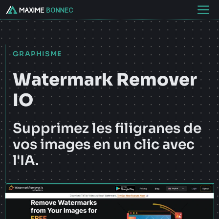
Aller
M
au
contenu
GRAPHISME
Watermark Remover
IO
Supprimez les filigranes de
vos images en un clic avec
l'IA.