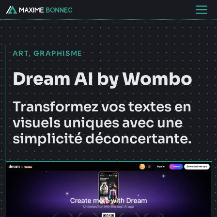
Aller
M
au
contenu
ART
,
GRAPHISME
Dream AI by Wombo
Transformez vos textes en
visuels uniques avec une
simplicité déconcertante.