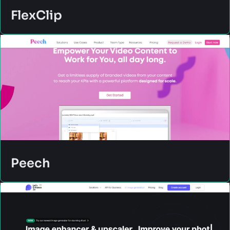
FlexClip
Peech