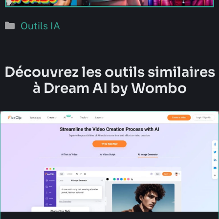
Catégories
Outils IA
Découvrez les outils similaires
à Dream AI by Wombo