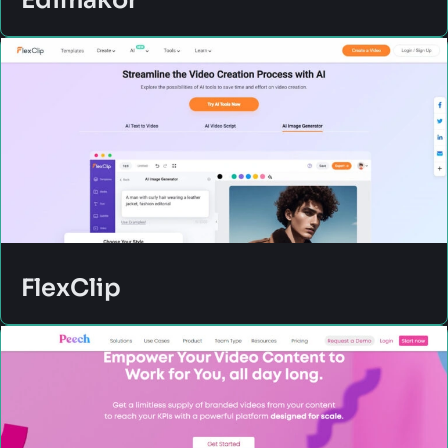
Edimakor
FlexClip