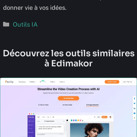
donner vie à vos idées.
Catégories
Outils IA
Découvrez les outils similaires
à Edimakor