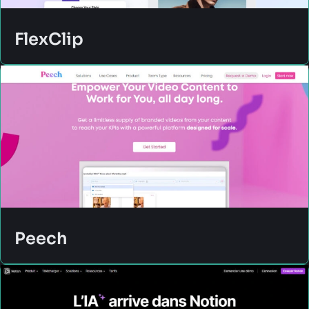
FlexClip
Peech