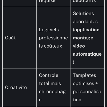
requise
débutants
Solutions
abordables
Logiciels
(
application
Coût
professionne
montage
ls coûteux
video
automatique
)
Contrôle
Templates
total mais
optimisés +
Créativité
chronophag
personnalisa
e
tion