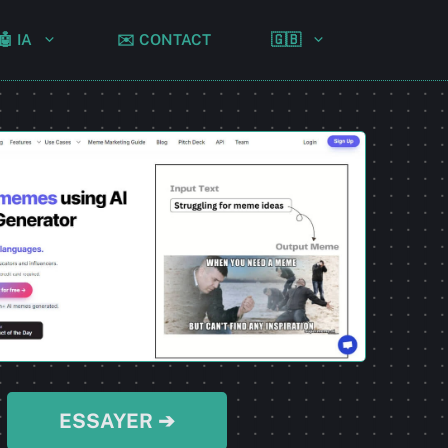
🤖 IA
✉️ CONTACT
🇬🇧
ESSAYER ➔