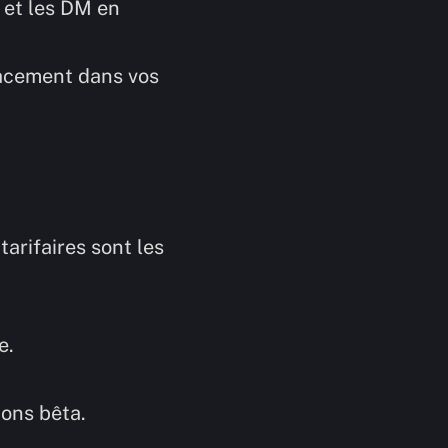
 et les DM en
cacement dans vos
arifaires sont les
e.
ions bêta.