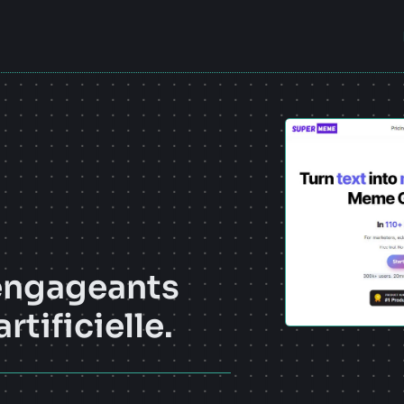
engageants
rtificielle.