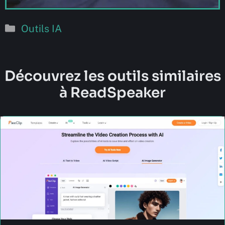
Catégories
Outils IA
Découvrez les outils similaires
à ReadSpeaker