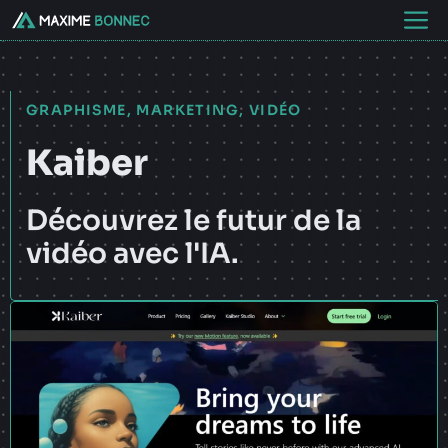
Aller
M
au
contenu
GRAPHISME
,
MARKETING
,
VIDÉO
Kaiber
Découvrez le futur de la
vidéo avec l'IA.