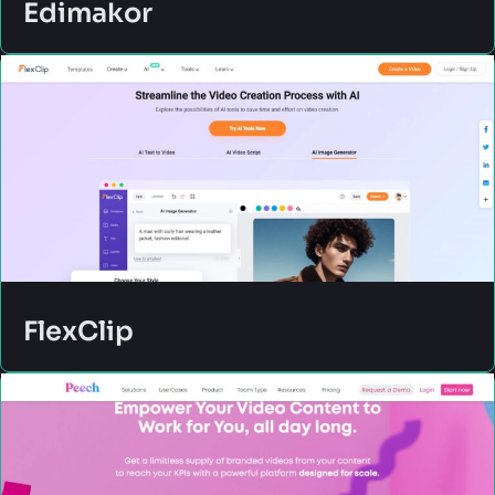
Edimakor
FlexClip