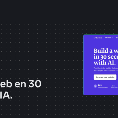
N
web en 30
IA.