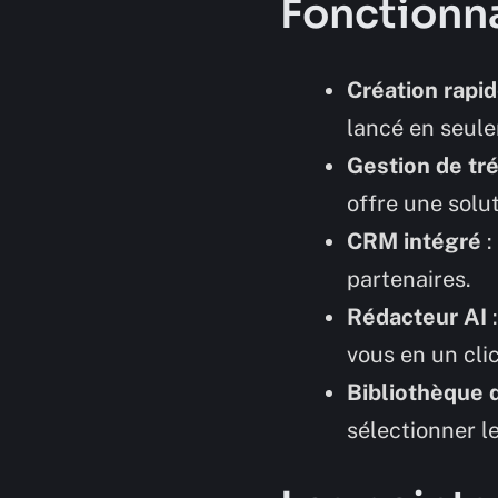
Fonctionna
Création rapi
lancé en seul
Gestion de tr
offre une solu
CRM intégré
:
partenaires.
Rédacteur AI
:
vous en un clic
Bibliothèque 
sélectionner l