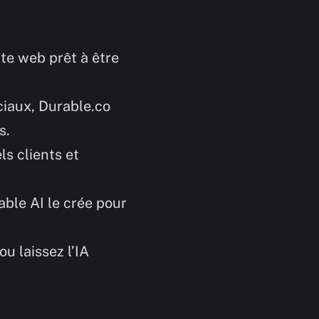
ite web prêt à être
ciaux, Durable.co
s.
ls clients et
able AI le crée pour
u laissez l’IA