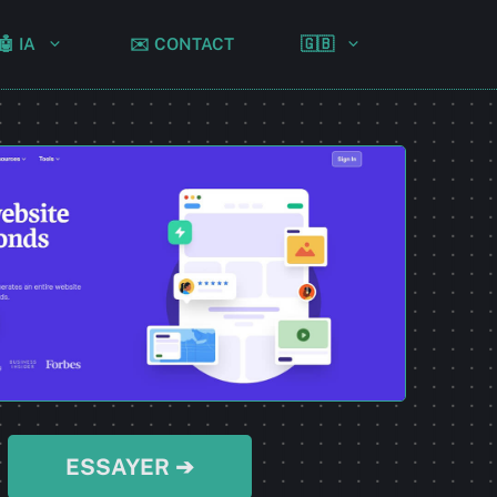
🤖 IA
✉️ CONTACT
🇬🇧
ESSAYER ➔