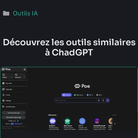
Catégories
Outils IA
Découvrez les outils similaires
à ChadGPT