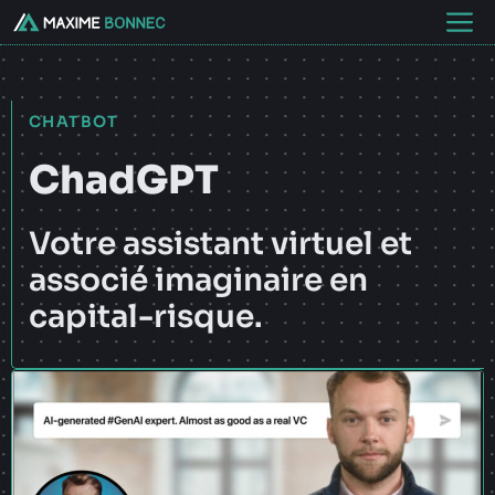
Aller
M
au
contenu
CHATBOT
ChadGPT
Votre assistant virtuel et
associé imaginaire en
capital-risque.